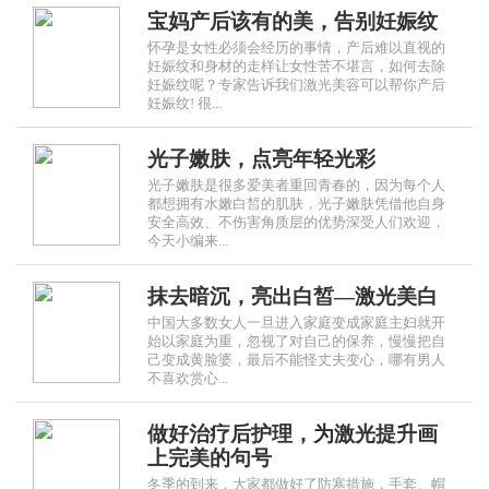
宝妈产后该有的美，告别妊娠纹
怀孕是女性必须会经历的事情，产后难以直视的
妊娠纹和身材的走样让女性苦不堪言，如何去除
妊娠纹呢？专家告诉我们激光美容可以帮你产后
妊娠纹! 很...
光子嫩肤，点亮年轻光彩
光子嫩肤是很多爱美者重回青春的，因为每个人
都想拥有水嫩白皙的肌肤，光子嫩肤凭借他自身
安全高效、不伤害角质层的优势深受人们欢迎，
今天小编来...
抹去暗沉，亮出白皙—激光美白
中国大多数女人一旦进入家庭变成家庭主妇就开
始以家庭为重，忽视了对自己的保养，慢慢把自
己变成黄脸婆，最后不能怪丈夫变心，哪有男人
不喜欢赏心...
做好治疗后护理，为激光提升画
上完美的句号
冬季的到来，大家都做好了防寒措施，手套、帽