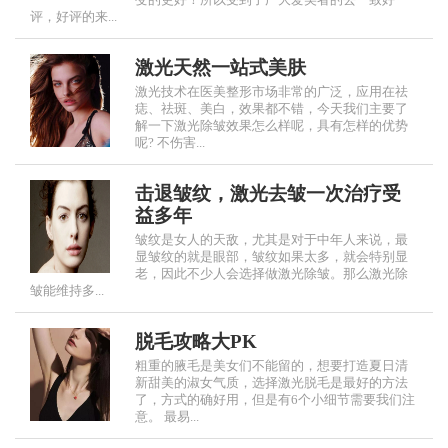
变的更好！所以受到了广大爱美者的去一致好
评，好评的来...
激光天然一站式美肤
激光技术在医美整形市场非常的广泛，应用在祛
痣、祛斑、美白，效果都不错，今天我们主要了
解一下激光除皱效果怎么样呢，具有怎样的优势
呢? 不伤害...
击退皱纹，激光去皱一次治疗受
益多年
皱纹是女人的天敌，尤其是对于中年人来说，最
显皱纹的就是眼部，皱纹如果太多，就会特别显
老，因此不少人会选择做激光除皱。那么激光除
皱能维持多...
脱毛攻略大PK
粗重的腋毛是美女们不能留的，想要打造夏日清
新甜美的淑女气质，选择激光脱毛是最好的方法
了，方式的确好用，但是有6个小细节需要我们注
意。 最易...