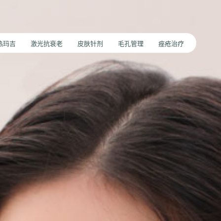
版热玛吉
激光抗衰老
皮肤针剂
毛孔管理
痤疮治疗